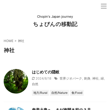
Chopin's Japan journey
ちょぴんの移動記
HOME
>
神社
神社
はじめての隠岐
2024/8/18
世界ジオパーク
,
刺身
,
神社
,
緑
,
自然
地方/Rural
自然/Nature
食/Food
奄美大島へ まだ海開き前の３月‥